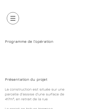
Programme de l'opération
CONSTRUCTION D'UNE
MAISON INDIVIDUELLE EN
MILIEU URBAIN
Présentation du projet
La construction est située sur une
parcelle d'assise d'une surface de
417m², en retrait de la rue.
Le projet en toiture terrasse