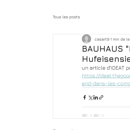
Tous les posts
casart9
1 min de l
BAUHAUS "Di
Hufeisensi
un article d'IDEAT 
https://ideat.theg
end-dans-les-compl