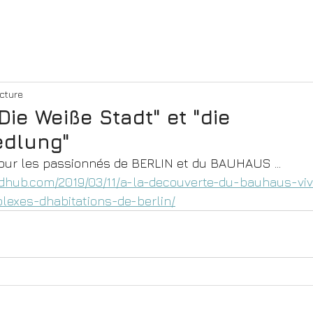
ecture
e Weiße Stadt" et "die
edlung"
pour les passionnés de BERLIN et du BAUHAUS ...
oodhub.com/2019/03/11/a-la-decouverte-du-bauhaus-v
exes-dhabitations-de-berlin/