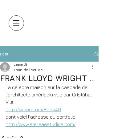
Post
casart9
1 min de lecture
FRANK LLOYD WRIGHT ...
La célèbre maison sur la cascade de 
l'architecte américain vue par Cristóbal 
Vila ...
http://vimeo.com/802540
dont voici l'adresse du portfolio ...
http://www.etereaestudios.com/