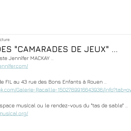
ecture
DES "CAMARADES DE JEUX" ...
rtiste Jennifer MACKAY ...
nnifer.com/
" de FIL au 43 rue des Bons Enfants à Rouen ...
ok.com/Galerie-Racaille-1502789916643938/info?tab=o
space musical ou le rendez-vous du "tas de sable" ...
usical.org/