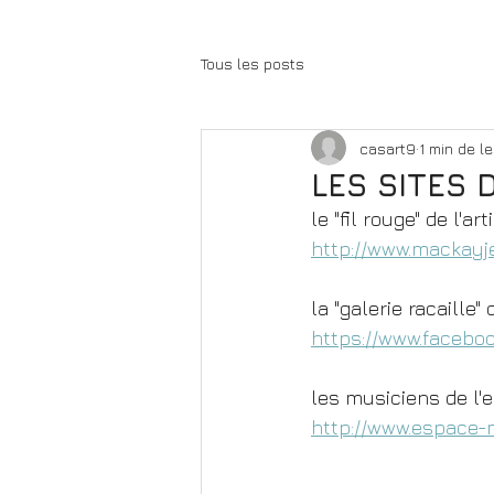
Tous les posts
casart9
1 min de l
LES SITES 
​le "fil rouge" de l'a
http://www.mackayje
la "galerie racaille
https://www.facebo
les musiciens de l'e
http://www.espace-m